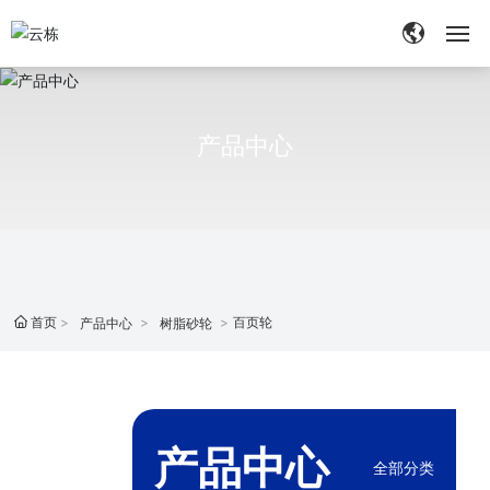
网站首页
产品中心
关于我们
产品中心
品质保障
首页
百页轮
产品中心
树脂砂轮
营销服务
新闻资讯
联系我们
产品中心
全部分类